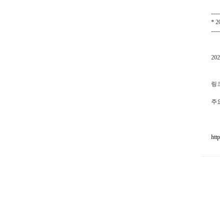
----
* 
----
202
링
주
htt