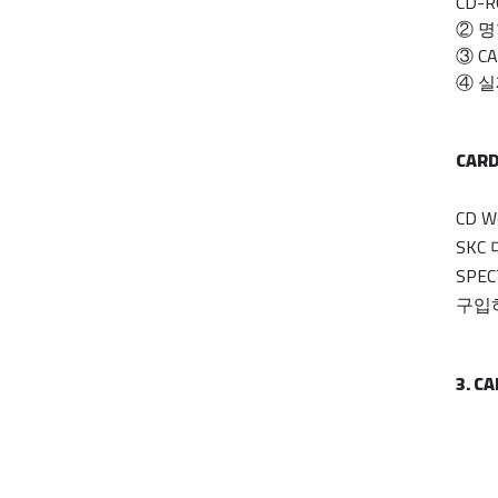
CD-
② 명
③ C
④ 실
CAR
CD 
SKC 
SPE
구입
3. C